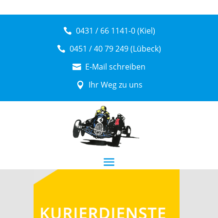
0431 / 66 1141-0 (Kiel)
0451 / 40 79 249 (Lübeck)
E-Mail schreiben
Ihr Weg zu uns